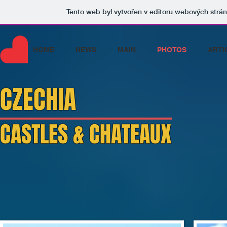
Tento web byl vytvořen v editoru webových strá
HOME
NEWS
MAIN
PHOTOS
ARTI
CZECHIA
CASTLES & CHATEAUX